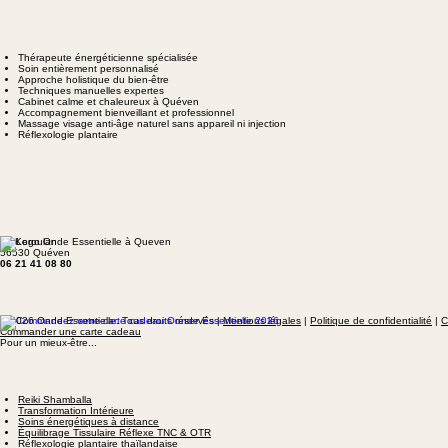
Thérapeute énergéticienne spécialisée
Soin entièrement personnalisé
Approche holistique du bien-être
Techniques manuelles expertes
Cabinet calme et chaleureux à Quéven
Accompagnement bienveillant et professionnel
Massage visage anti-âge naturel sans appareil ni injection
Réflexologie plantaire
73 Keroulan
56530 Quéven
06 21 41 08 80
© 2026 Onde Essentielle. Tous droits réservés |
Mentions légales
|
Politique de confidentialité
|
C
Commander une carte cadeau
Pour un mieux-être...
Reiki Shamballa
Transformation Intérieure
Soins énergétiques à distance
Équilibrage Tissulaire Réflexe TNC & OTR
Réflexologie plantaire thaïlandaise