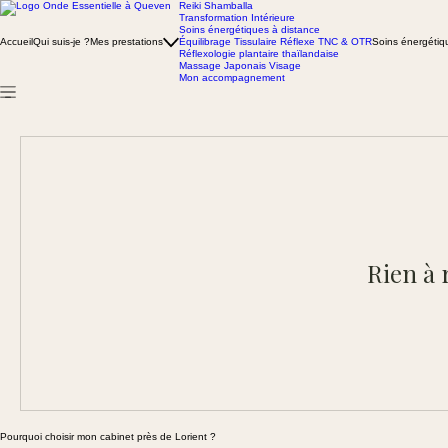
Reiki Shamballa
Transformation Intérieure
Soins énergétiques à distance
Accueil
Qui suis-je ?
Mes prestations
Équilibrage Tissulaire Réflexe TNC & OTR
Soins énergétiq
Réflexologie plantaire thaïlandaise
Massage Japonais Visage
Mon accompagnement
Rien à 
Pourquoi choisir mon cabinet près de Lorient ?